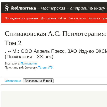
§
библиотека
–
мастерская
–
отправить книгу
Последние поступления
Доступные on-line
Весь каталог
Купить в my-s
Спиваковская А.С. Психотерапия: 
Том 2
. -- М.: ООО Апрель Пресс, ЗАО Изд-во ЭКСМО
(Психология - XX век).
В каталоге:
Психология
Прислано в библиотеку:
Татьяна76
Оглавление