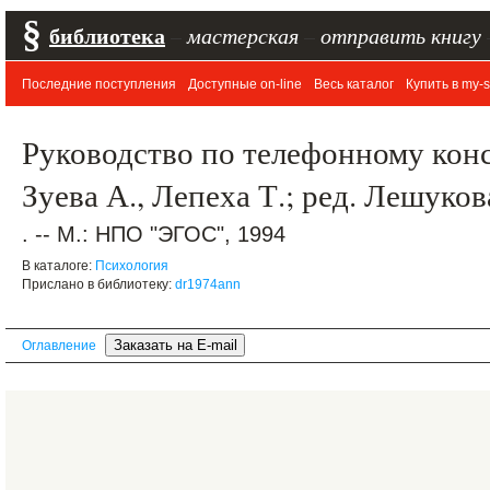
§
библиотека
–
мастерская
–
отправить книгу
Последние поступления
Доступные on-line
Весь каталог
Купить в my-s
Руководство по телефонному конс
Зуева А., Лепеха Т.; ред. Лешуков
. -- М.: НПО "ЭГОС", 1994
В каталоге:
Психология
Прислано в библиотеку:
dr1974ann
Оглавление