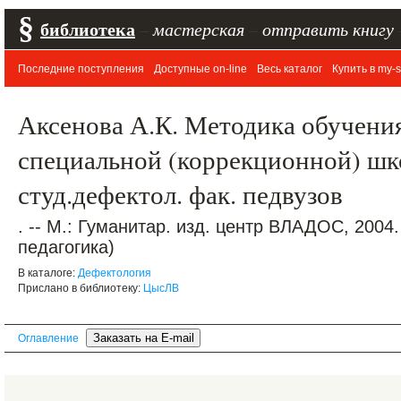
§
библиотека
–
мастерская
–
отправить книгу
Последние поступления
Доступные on-line
Весь каталог
Купить в my-s
Аксенова А.К. Методика обучения
специальной (коррекционной) шко
студ.дефектол. фак. педвузов
. -- М.: Гуманитар. изд. центр ВЛАДОС, 2004.
педагогика)
В каталоге:
Дефектология
Прислано в библиотеку:
ЦысЛВ
Оглавление