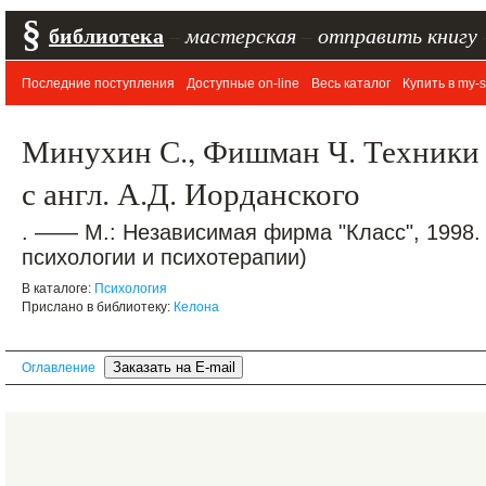
§
библиотека
–
мастерская
–
отправить книгу
Последние поступления
Доступные on-line
Весь каталог
Купить в my-s
Минухин С., Фишман Ч. Техники 
с англ. А.Д. Иорданского
. —— М.: Независимая фирма "Класс", 1998.
психологии и психотерапии)
В каталоге:
Психология
Прислано в библиотеку:
Келона
Оглавление