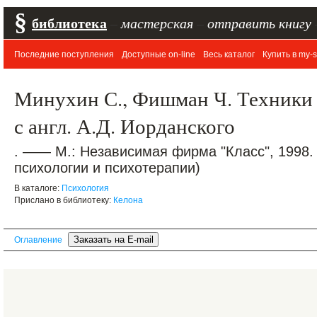
§
библиотека
–
мастерская
–
отправить книгу
Последние поступления
Доступные on-line
Весь каталог
Купить в my-s
Минухин С., Фишман Ч. Техники 
с англ. А.Д. Иорданского
. —— М.: Независимая фирма "Класс", 1998.
психологии и психотерапии)
В каталоге:
Психология
Прислано в библиотеку:
Келона
Оглавление