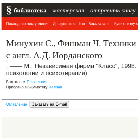
§
библиотека
–
мастерская
–
отправить книгу
Последние поступления
Доступные on-line
Весь каталог
Купить в my-s
Минухин С., Фишман Ч. Техники 
с англ. А.Д. Иорданского
. —— М.: Независимая фирма "Класс", 1998.
психологии и психотерапии)
В каталоге:
Психология
Прислано в библиотеку:
Келона
Оглавление