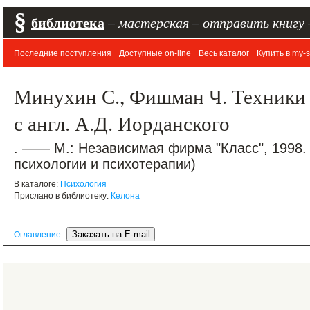
§
библиотека
–
мастерская
–
отправить книгу
Последние поступления
Доступные on-line
Весь каталог
Купить в my-s
Минухин С., Фишман Ч. Техники 
с англ. А.Д. Иорданского
. —— М.: Независимая фирма "Класс", 1998.
психологии и психотерапии)
В каталоге:
Психология
Прислано в библиотеку:
Келона
Оглавление