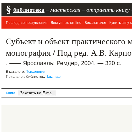
§
библиотека
–
мастерская
–
отправить книгу
Последние поступления
Доступные on-line
Весь каталог
Купить в my-s
Субъект и объект практического 
монография / Под ред. А.В. Карп
. —— Ярославль: Ремдер, 2004. — 320 с.
В каталоге:
Психология
Прислано в библиотеку:
kuzinator
Книга