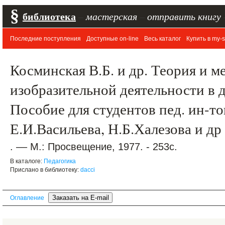
§
библиотека
–
мастерская
–
отправить книгу
Последние поступления
Доступные on-line
Весь каталог
Купить в my-s
Косминская В.Б. и др. Теория и м
изобразительной деятельности в д
Пособие для студентов пед. ин-то
Е.И.Васильева, Н.Б.Халезова и др
. –– М.: Просвещение, 1977. - 253с.
В каталоге:
Педагогика
Прислано в библиотеку:
dacci
Оглавление