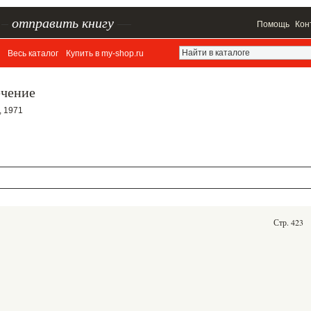
–
отправить книгу
—
Помощь
Кон
Весь каталог
Купить в my-shop.ru
ечение
, 1971
Стр. 423