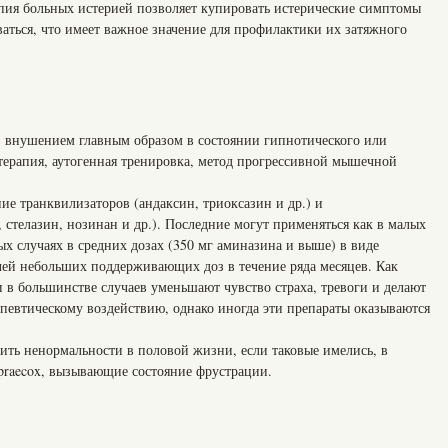
апия больных истерией позволяет купировать истерические симптомы
ваться, что имеет важное значение для профилактики их затяжного
 внушением главным образом в состоянии гипнотического или
отерапия, аутогенная тренировка, метод прогрессивной мышечной
е транквилизаторов (андаксин, триоксазин и др.) и
 стелазин, нозинан и др.). Последние могут применяться как в малых
ных случаях в средних дозах (350 мг аминазина и выше) в виде
чей небольших поддерживающих доз в течение ряда месяцев. Как
 в большинстве случаев уменьшают чувство страха, тревоги и делают
певтическому воздействию, однако иногда эти препараты оказываются
ить ненормальности в половой жизни, если таковые имелись, в
tio praecox, вызывающие состояние фрустрации.