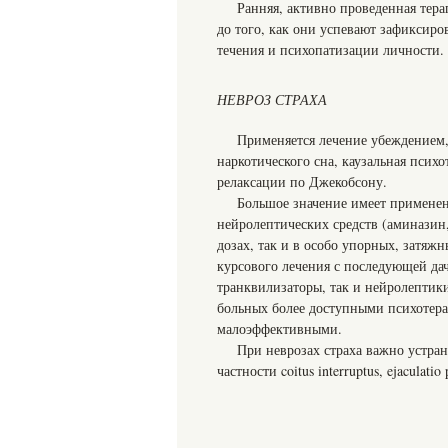
Ранняя, активно проведенная тер
до того, как они успевают зафиксиро
течения и психопатизации личности.
НЕВРОЗ СТРАХА
Применяется лечение убеждением,
наркотического сна, каузальная псих
релаксации по Джекобсону.
Большое значение имеет применени
нейролептических средств (аминазин,
дозах, так и в особо упорных, затяж
курсового лечения с последующей да
транквилизаторы, так и нейролептики
больных более доступными психотера
малоэффективными.
При неврозах страха важно устран
частности coitus interruptus, ejacula