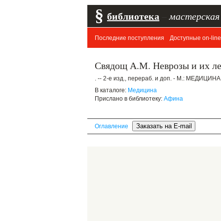
§
библиотека
–
мастерская
Последние поступления
Доступные on-line
Свядощ А.М. Неврозы и их л
. -- 2-е изд., перераб. и доп. - М.: МЕДИЦИНА
В каталоге:
Медицина
Прислано в библиотеку:
Афина
Оглавление