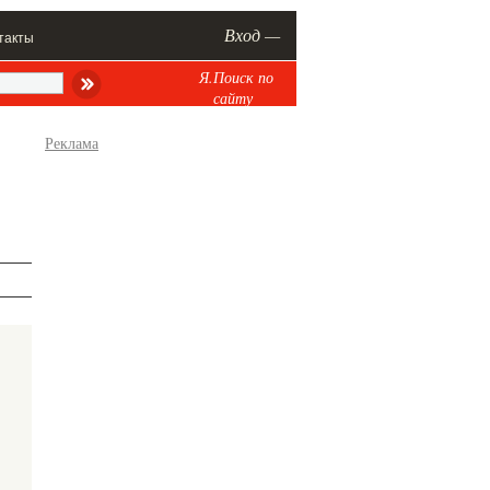
Вход —
такты
Я.Поиск по
сайту
Реклама