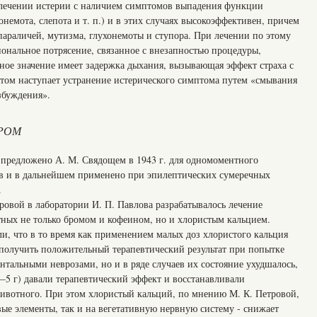
ечении истерии с наличием симптомов выпадения функции
онемота, слепота и т. п.) и в этих случаях высокоэффективен, причем
параличей, мутизма, глухонемоты и ступора. При лечении по этому
ональное потрясение, связанное с внезапностью процедуры,
ное значение имеет задержка дыхания, вызывающая эффект страха с
ом наступает устранение истерического симптома путем «смывания
збуждения».
РОМ
предложено А. М. Свядощем в 1943 г. для одномоментного
в и в дальнейшем применено при эпилептических сумеречных
.
ровой в лаборатории И. П. Павлова разрабатывалось лечение
ных не только бромом и кофеином, но и хлористым кальцием.
и, что в то время как применением малых доз хлористого кальция
ь получить положительный терапевтический результат при попытке
нтальными неврозами, но и в ряде случаев их состояние ухудшалось,
—5 г) давали терапевтический эффект и восстанавливали
ивотного. При этом хлористый кальций, по мнению М. К. Петровой,
вые элементы, так и на вегетативную нервную систему - снижает