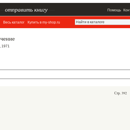
–
отправить книгу
—
Помощь
Кон
Весь каталог
Купить в my-shop.ru
ечение
, 1971
Стр. 392