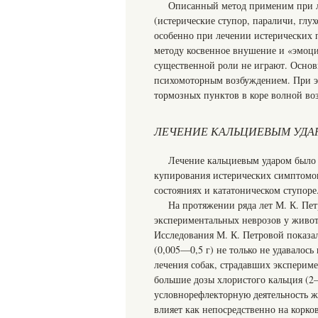
Описанный метод применим при л
(истерические ступор, параличи, глух
особенно при лечении истерических 
методу косвенное внушение и «эмоци
существенной роли не играют. Основ
психомоторным возбуждением. При эт
тормозных пунктов в коре волной во
ЛЕЧЕНИЕ КАЛЬЦИЕВЫМ УДА
Лечение кальциевым ударом было 
купирования истерических симптомо
состояниях и кататоническом ступоре
На протяжении ряда лет М. К. Пет
экспериментальных неврозов у живот
Исследования М. К. Петровой показал
(0,005—0,5 г) не только не удавалос
лечения собак, страдавших экспериме
большие дозы хлористого кальция (2
условнорефлекторную деятельность ж
влияет как непосредственно на корко