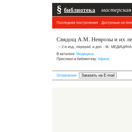
§
библиотека
–
мастерская
Последние поступления
Доступные on-line
Свядощ А.М. Неврозы и их л
. -- 2-е изд., перераб. и доп. - М.: МЕДИЦИНА
В каталоге:
Медицина
Прислано в библиотеку:
Афина
Оглавление