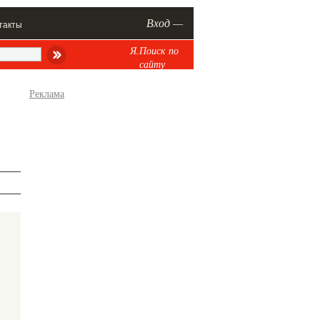
Вход —
такты
Я.Поиск по
сайту
Реклама