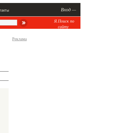
Вход —
такты
Я.Поиск по
сайту
Реклама