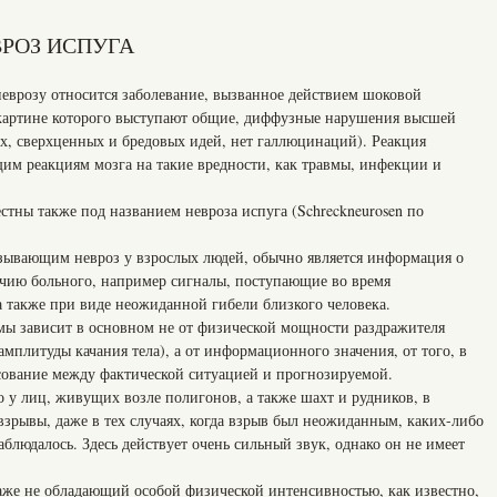
РОЗ ИСПУГА
врозу относится заболевание, вызванное действием шоковой
 картине которого выступают общие, диффузные нарушения высшей
ых, сверхценных и бредовых идей, нет галлюцинаций). Реакция
им реакциям мозга на такие вредности, как травмы, инфекции и
естны также под названием невроза испуга (Schreckneurosen по
зывающим невроз у взрослых людей, обычно является информация о
чию больного, например сигналы, поступающие во время
 а также при виде неожиданной гибели близкого человека.
мы зависит в основном не от физической мощности раздражителя
амплитуды качания тела), а от информационного значения, от того, в
асование между фактической ситуацией и прогнозируемой.
 у лиц, живущих возле полигонов, а также шахт и рудников, в
взрывы, даже в тех случаях, когда взрыв был неожиданным, каких-либо
людалось. Здесь действует очень сильный звук, однако он не имеет
аже не обладающий особой физической интенсивностью, как известно,