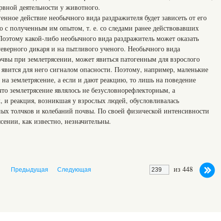
вной деятельности у животного.
генное действие необычного вида раздражителя будет зависеть от его
но с полученным им опытом, т. е. со следами ранее действовавших
Поэтому какой-либо необычного вида раздражитель может оказать
уеверного дикаря и на пытливого ученого. Необычного вида
очвы при землетрясении, может явиться патогенным для взрослого
о явится для него сигналом опасности. Поэтому, например, маленькие
 на землетрясение, а если и дают реакцию, то лишь на поведение
 что землетрясение являлось не безусловнорефлекторным, а
 и реакция, возникшая у взрослых людей, обусловливалась
х толчков и колебаний почвы. По своей физической интенсивности
ясении, как известно, незначительны.
из 448
Предыдущая
Следующая