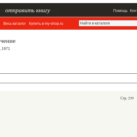
–
отправить книгу
—
Помощь
Кон
Весь каталог
Купить в my-shop.ru
ечение
, 1971
Стр. 239