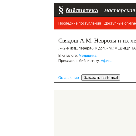
§
библиотека
–
мастерская
Последние поступления
Доступные on-line
Свядощ А.М. Неврозы и их л
. -- 2-е изд., перераб. и доп. - М.: МЕДИЦИНА
В каталоге:
Медицина
Прислано в библиотеку:
Афина
Оглавление