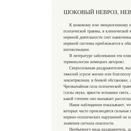
ШОКОВЫЙ НЕВРОЗ, НЕВ
К шоковому или эмоциогенному не
психической травмы, в клинической
нервной деятельности (нет навязчив
нервной системы приближается к общ
интоксикации.
В литературе заболевания эти изв
терминологии немецких авторов).
Сверхсильным раздражителем, вы
тяжелой угрозе жизни или благополу
землетрясения, в боевой обстановке,
Чрезвычайная сила психической трав
(силы звука, яркости вспышки света, 
какой степени оно вызывает рассогл
Наши наблюдения показывают, что
которых часто производятся сильные 
нервно-психических нарушений не наб
значения сигнала опасности.
Необычного вида раздражитель, д