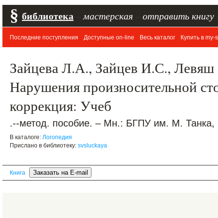
§
библиотека
–
мастерская
–
отправить книгу
Последние поступления
Доступные on-line
Весь каталог
Купить в my-s
Зайцева Л.А., Зайцев И.С., Левяш 
Нарушения произносительной сто
коррекция: Учеб
.--метод. пособие. – Мн.: БГПУ им. М. Танка, 
В каталоге:
Логопедия
Прислано в библиотеку:
svsluckaya
Книга