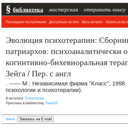
§
библиотека
–
мастерская
–
отправить книгу
Последние поступления
Доступные on-line
Весь каталог
Купить в my-s
Эволюция психотерапии: Сборник 
патриархов: психоаналитически 
когнитивно-бихевиоральная терап
Зейга / Пер. с англ
. —— М.: Независимая фирма "Класс", 1998.
психологии и психотерапии).
В каталоге:
Психология
Прислано в библиотеку:
Рина55
Книга