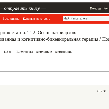
–
отправить книгу
—
Помощь
Кон
Весь каталог
Купить в my-shop.ru
ник статей. Т. 2. Осень патриархов:
ванная и когнитивно-бихевиоральная терапия / По
 — 416 с. — (Библиотека психологии и психотерапии).
Стр. 98