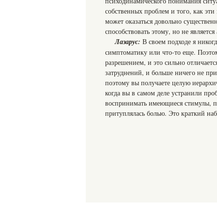
психодинамического понимания ситуа
собственных проблем и того, как эти
может оказаться довольно существен
способствовать этому, но не являетс
Лазарус:
В своем подходе я никогд
симптоматику или что-то еще. Поэто
разрешением, и это сильно отличаетс
затруднений, и больше ничего не при
поэтому вы получаете целую иерархи
когда вы в самом деле устранили пр
воспринимать имеющиеся стимулы, п
притуплялась болью. Это краткий на