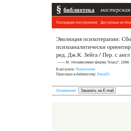
§
библиотека
–
мастерская
Последние поступления
Доступные on-line
Эволюция психотерапии: Сбор
психоаналитически ориентиро
ред. Дж.К. Зейга / Пер. с англ
. —— М.: Независимая фирма "Класс", 1998.
В каталоге:
Психология
Прислано в библиотеку:
Рина55
Оглавление