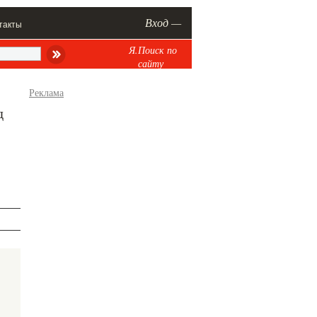
Вход —
такты
Я.Поиск по
сайту
Реклама
д