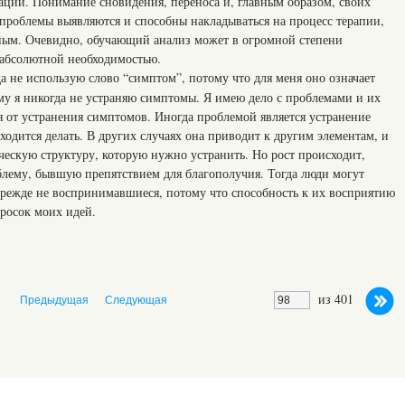
ции. Понимание сновидения, переноса и, главным образом, своих
 проблемы выявляются и способны накладываться на процесс терапии,
ным. Очевидно, обучающий анализ может в огромной степени
я абсолютной необходимостью.
а не использую слово “симптом”, потому что для меня оно означает
му я никогда не устраняю симптомы. Я имею дело с проблемами и их
я от устранения симптомов. Иногда проблемой является устранение
ходится делать. В других случаях она приводит к другим элементам, и
ческую структуру, которую нужно устранить. Но рост происходит,
облему, бывшую препятствием для благополучия. Тогда люди могут
режде не воспринимавшиеся, потому что способность к их восприятию
бросок моих идей.
из 401
Предыдущая
Следующая