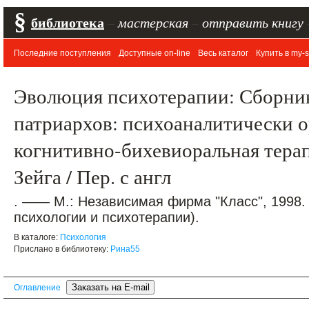
§
библиотека
–
мастерская
–
отправить книгу
Последние поступления
Доступные on-line
Весь каталог
Купить в my-s
Эволюция психотерапии: Сборник 
патриархов: психоаналитически 
когнитивно-бихевиоральная терап
Зейга / Пер. с англ
. —— М.: Независимая фирма "Класс", 1998.
психологии и психотерапии).
В каталоге:
Психология
Прислано в библиотеку:
Рина55
Оглавление