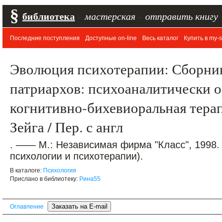
§
библиотека
–
мастерская
–
отправить книгу
Последние поступления
Доступные on-line
Весь каталог
Купить в my-s
Эволюция психотерапии: Сборник 
патриархов: психоаналитически 
когнитивно-бихевиоральная терап
Зейга / Пер. с англ
. —— М.: Независимая фирма "Класс", 1998.
психологии и психотерапии).
В каталоге:
Психология
Прислано в библиотеку:
Рина55
Оглавление