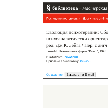
§
библиотека
–
мастерская
Последние поступления
Доступные on-line
Эволюция психотерапии: Сбор
психоаналитически ориентиро
ред. Дж.К. Зейга / Пер. с англ
. —— М.: Независимая фирма "Класс", 1998.
В каталоге:
Психология
Прислано в библиотеку:
Рина55
Оглавление