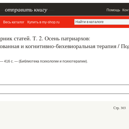
–
отправить книгу
—
Помощь
Кон
Весь каталог
Купить в my-shop.ru
ник статей. Т. 2. Осень патриархов:
ванная и когнитивно-бихевиоральная терапия / По
 — 416 с. — (Библиотека психологии и психотерапии).
Стр. 303