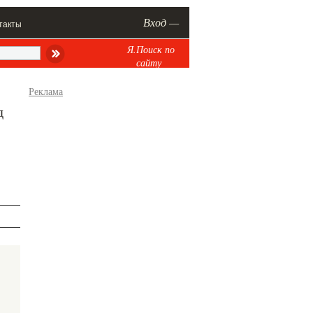
Вход —
такты
Я.Поиск по
сайту
Реклама
д