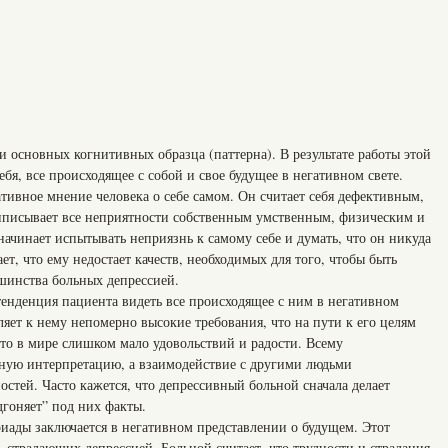
 основных когнитивных образца (паттерна). В результате работы этой
бя, все происходящее с собой и свое будущее в негативном свете.
ивное мнение человека о себе самом. Он считает себя дефективным,
писывает все неприятности собственным умственным, физическим и
начинает испытывать неприязнь к самому себе и думать, что он никуда
т, что ему недостает качеств, необходимых для того, чтобы быть
ьшинства больных депрессией.
енденция пациента видеть все происходящее с ним в негативном
ляет к нему непомерно высокие требования, что на пути к его целям
то в мире слишком мало удовольствий и радости. Всему
ную интерпретацию, а взаимодействие с другими людьми
остей. Часто кажется, что депрессивный больной сначала делает
дгоняет” под них факты.
иады заключается в негативном представлении о будущем. Этот
, страдающих депрессией. Больной считает, что трудности и страдания