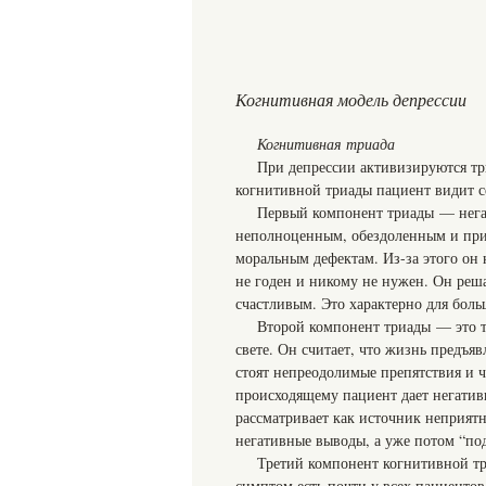
Когнитивная модель депрессии
Когнитивная триада
При депрессии активизируются три
когнитивной триады пациент видит се
Первый компонент триады — негат
неполноценным, обездоленным и при
моральным дефектам. Из-за этого он 
не годен и никому не нужен. Он решае
счастливым. Это характерно для бол
Второй компонент триады — это т
свете. Он считает, что жизнь предъяв
стоят непреодолимые препятствия и ч
происходящему пациент дает негатив
рассматривает как источник неприятн
негативные выводы, а уже потом “по
Третий компонент когнитивной тр
симптом есть почти у всех пациентов