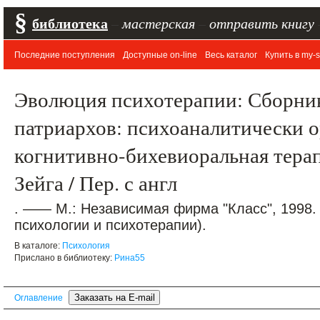
§
библиотека
–
мастерская
–
отправить книгу
Последние поступления
Доступные on-line
Весь каталог
Купить в my-s
Эволюция психотерапии: Сборник 
патриархов: психоаналитически 
когнитивно-бихевиоральная терап
Зейга / Пер. с англ
. —— М.: Независимая фирма "Класс", 1998.
психологии и психотерапии).
В каталоге:
Психология
Прислано в библиотеку:
Рина55
Оглавление