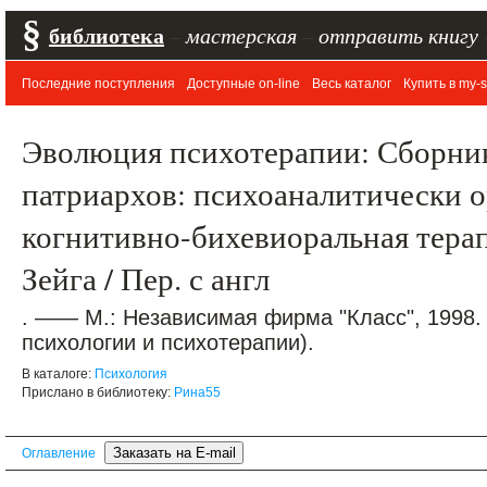
§
библиотека
–
мастерская
–
отправить книгу
Последние поступления
Доступные on-line
Весь каталог
Купить в my-s
Эволюция психотерапии: Сборник 
патриархов: психоаналитически 
когнитивно-бихевиоральная терап
Зейга / Пер. с англ
. —— М.: Независимая фирма "Класс", 1998.
психологии и психотерапии).
В каталоге:
Психология
Прислано в библиотеку:
Рина55
Оглавление