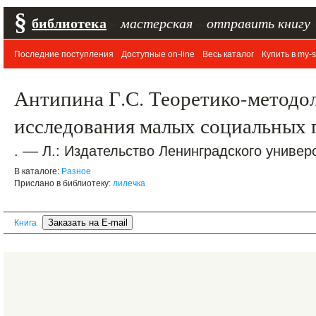
§
библиотека
–
мастерская
–
отправить книгу
Последние поступления
Доступные on-line
Весь каталог
Купить в my-s
Антипина Г.С. Теоретико-методо
исследования малых социальных 
. –– Л.: Издательство Ленинградского универс
В каталоге:
Разное
Прислано в библиотеку:
лилечка
Книга