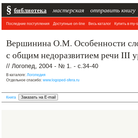
§
библиотека
–
мастерская
–
отправить книгу
Последние поступления
Доступные on-line
Весь каталог
Купить в my-s
Вершинина О.М. Особенности сло
с общим недоразвитием речи III 
// Логопед, 2004 - № 1. - с.34-40
В каталоге:
Логопедия
Отдельное спасибо:
www.logoped-sfera.ru
Книга