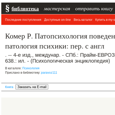
§
библиотека
–
мастерская
–
отправить книгу
Последние поступления
Доступные on-line
Весь каталог
Купить в my-s
Комер Р. Патопсихология поведен
патология психики: пер. с англ
. -- 4-е изд., междунар. - СПб.: Прайм-ЕВРО
638.: ил. - (Психологическая энциклопедия)
В каталоге:
Психология
Прислано в библиотеку:
paravoz111
Книга