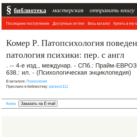
§
библиотека
–
мастерская
–
отправить книгу
Последние поступления
Доступные on-line
Весь каталог
Купить в my-s
Комер Р. Патопсихология поведен
патология психики: пер. с англ
. -- 4-е изд., междунар. - СПб.: Прайм-ЕВРО
638.: ил. - (Психологическая энциклопедия)
В каталоге:
Психология
Прислано в библиотеку:
paravoz111
Книга