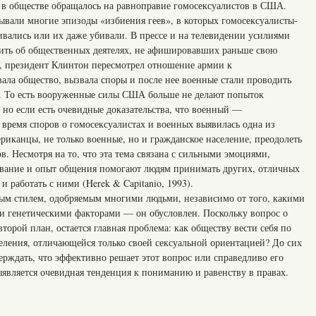
 в обществе обращалось на равноправие гомосексуалистов в США.
вали многие эпизоды «избиения геев», в которых гомосексуалисты-
ались или их даже убивали. В прессе и на телевидении усилиями
орить об общественных деятелях, не афишировавших раньше свою
, президент Клинтон пересмотрел отношение армии к
вала общество, вызвала споры и после нее военные стали проводить
». То есть вооруженные силы США больше не делают попыток
но если есть очевидные доказательства, что военный —
о время споров о гомосексуалистах и военных выявилась одна из
иканцы, не только военные, но и гражданское население, преодолеть
в. Несмотря на то, что эта тема связана с сильными эмоциями,
ование и опыт общения помогают людям принимать других, отличных
и работать с ними (Herek & Capitanio, 1993).
ым стилем, одобряемым многими людьми, независимо от того, какими
 генетическими факторами — он обусловлен. Поскольку вопрос о
торой план, остается главная проблема: как обществу вести себя по
еления, отличающейся только своей сексуальной ориентацией? До сих
ерждать, что эффективно решает этот вопрос или справедливо его
ыявляется очевидная тенденция к пониманию и равенству в правах.