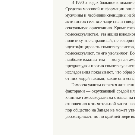
В 1990-х годах большое внимание
Средства массовой информации описы
мужчины и лесбиянки-женщины избив
активистов геев все чаще стали гов
сексуальную ориентацию. Кроме того
гомосексуалистам, эта акция взволно
политику «не спрашивай, не говори
идентифицировать гомосексуалистов, 
гомосексуалист, то его увольняют. В
наиболее важных тем — могут ли амер
предрассудки против гомосексуалисто
исследования показывают, что образ
от них людей такими, какие они есть, 
Гомосексуализм остается жизненн
факторами — окружающей средой или
клинике гомосексуализма отошел на в
отношению к значительной части нас
пор общество на Западе не может утв
рассматривает, но по крайней мере в