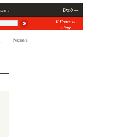
Вход —
такты
Я.Поиск по
сайту
л
Реклама