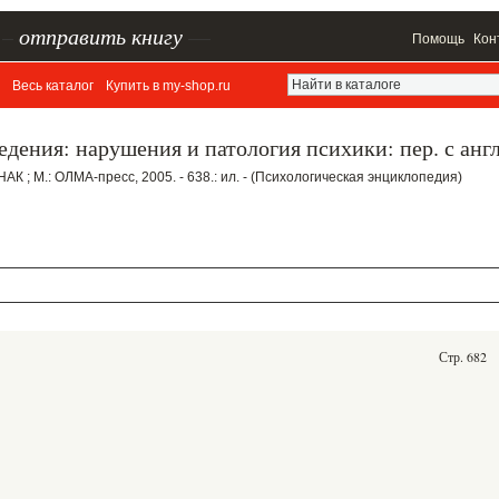
–
отправить книгу
—
Помощь
Кон
Весь каталог
Купить в my-shop.ru
едения: нарушения и патология психики: пер. с анг
НАК ; М.: ОЛМА-пресс, 2005. - 638.: ил. - (Психологическая энциклопедия)
Стр. 682