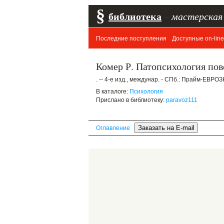
§
библиотека
–
мастерская
Последние поступления
Доступные on-line
Комер Р. Патопсихология пов
. -- 4-е изд., междунар. - СПб.: Прайм-ЕВРОЗ
В каталоге:
Психология
Прислано в библиотеку:
paravoz111
Оглавление