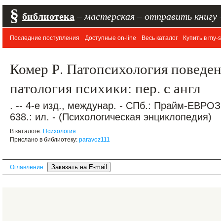
§
библиотека
–
мастерская
–
отправить книгу
Последние поступления
Доступные on-line
Весь каталог
Купить в my-s
Комер Р. Патопсихология поведен
патология психики: пер. с англ
. -- 4-е изд., междунар. - СПб.: Прайм-ЕВРО
638.: ил. - (Психологическая энциклопедия)
В каталоге:
Психология
Прислано в библиотеку:
paravoz111
Оглавление