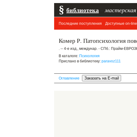
§
библиотека
–
мастерская
Последние поступления
Доступные on-line
Комер Р. Патопсихология пов
. -- 4-е изд., междунар. - СПб.: Прайм-ЕВРОЗ
В каталоге:
Психология
Прислано в библиотеку:
paravoz111
Оглавление