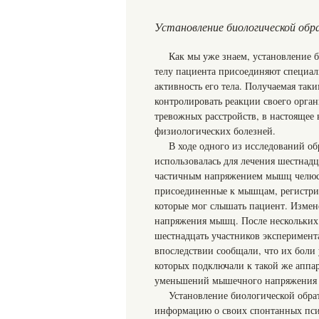
Установление биологической обр
Как мы уже знаем, установление 
телу пациента присоединяют специа
активность его тела. Получаемая так
контролировать реакции своего орга
тревожных расстройств, в настоящее 
физиологических болезней.
В ходе одного из исследований об
использовалась для лечения шестнадц
частичным напряжением мышц челюсти
присоединенные к мышцам, регистрир
которые мог слышать пациент. Измен
напряжения мышц. После нескольких
шестнадцать участников эксперимент
впоследствии сообщали, что их боли
которых подключали к такой же аппа
уменьшений мышечного напряжения 
Установление биологической обра
информацию о своих спонтанных псих