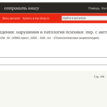
–
отправить книгу
—
Помощь
Кон
Весь каталог
Купить в my-shop.ru
едения: нарушения и патология психики: пер. с анг
НАК ; М.: ОЛМА-пресс, 2005. - 638.: ил. - (Психологическая энциклопедия)
Стр. 498