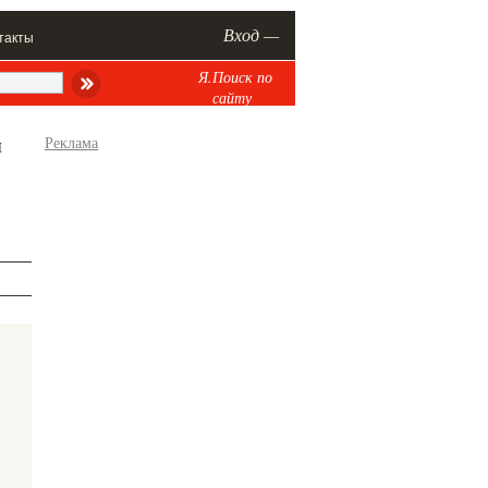
Вход —
такты
Я.Поиск по
сайту
л
Реклама