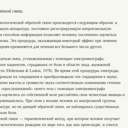
атной связи.
биологической обратной связи производится следующим образом: к
льную аппаратуру, постоянно регистрирующую непроизвольную
им способом информация позволяет человеку постепенно научиться
низма. Эта процедура, оказывающая некоторый эффект при лечении
время применяется для лечения все большего числа других
ратная связь, устанавливаемая с помощью электромиографа,
ати пациентов, страдавших от боли в области лица, вызванной
 (Dohrmann & Laskin, 1978). Во время этой процедуры электроды,
овали их сокращения и преобразовывали эти сокращения в звуки,
ение высоты и громкости звука соответствовало изменениям степени
 «прослушиваний» своего тела с помощью электромиографа
а научились по собственной воле расслаблять свои челюстные мышцы и
 уменьшились. При этом у восьми человек из контрольной группы,
ратуре, но не дающей обратной связи, не наблюдалось существенных
или боли.
тной связи — терапевтический метод, при котором человек получает
ологических реакциях по мере того, как они происходят, и учится