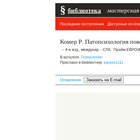
§
библиотека
–
мастерская
Последние поступления
Доступные on-line
Комер Р. Патопсихология пов
. -- 4-е изд., междунар. - СПб.: Прайм-ЕВРОЗ
В каталоге:
Психология
Прислано в библиотеку:
paravoz111
Оглавление