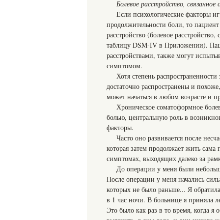
Болевое расстройство, связанное
Если психологические факторы иг
продолжительности боли, то пациент
расстройство (болевое расстройство,
таблицу DSM-IV в Приложении). Па
расстройствами, также могут испытыв
симптомом.
Хотя степень распространенности э
достаточно распространены и похоже
может начаться в любом возрасте и п
Хроническое соматоформное болев
болью, центральную роль в возникно
факторы.
Часто оно развивается после несч
которая затем продолжает жить сама п
симптомах, выходящих далеко за рамк
До операции у меня были небольши
После операции у меня начались сильн
которых не было раньше... Я обратил
в 1 час ночи. В больнице я приняла л
Это было как раз в то время, когда 