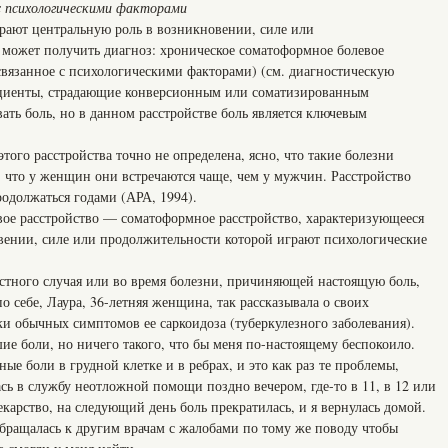
 с психологическими факторами
рают центральную роль в возникновении, силе или
 может получить диагноз: хроническое соматоформное болевое
 связанное с психологическими факторами) (см. диагностическую
циенты, страдающие конверсионным или соматизированным
ать боль, но в данном расстройстве боль является ключевым
того расстройства точно не определена, ясно, что такие болезни
, что у женщин они встречаются чаще, чем у мужчин. Расстройство
родолжаться годами (АРА, 1994).
ое расстройство — соматоформное расстройство, характеризующееся
вении, силе или продолжительности которой играют психологические
астного случая или во время болезни, причиняющей настоящую боль,
о себе, Лаура, 36-летняя женщина, так рассказывала о своих
и обычных симптомов ее саркоидоза (туберкулезного заболевания).
е боли, но ничего такого, что бы меня по-настоящему беспокоило.
ые боли в грудной клетке и в ребрах, и это как раз те проблемы,
ась в службу неотложной помощи поздно вечером, где-то в 11, в 12 или
екарство, на следующий день боль прекратилась, и я вернулась домой.
я обращалась к другим врачам с жалобами по тому же поводу чтобы