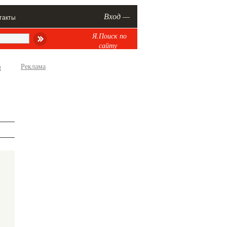
Вход —
такты
Я.Поиск по
сайту
л
Реклама