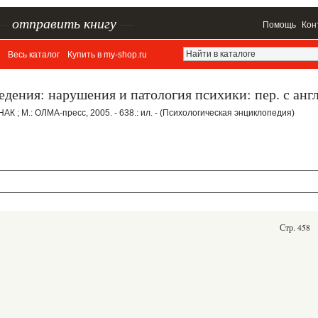
–
отправить книгу
—
Помощь
Кон
Весь каталог
Купить в my-shop.ru
едения: нарушения и патология психики: пер. с анг
НАК ; М.: ОЛМА-пресс, 2005. - 638.: ил. - (Психологическая энциклопедия)
Стр. 458