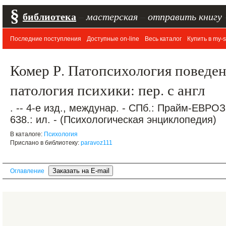
§
библиотека
–
мастерская
–
отправить книгу
Последние поступления
Доступные on-line
Весь каталог
Купить в my-s
Комер Р. Патопсихология поведен
патология психики: пер. с англ
. -- 4-е изд., междунар. - СПб.: Прайм-ЕВРО
638.: ил. - (Психологическая энциклопедия)
В каталоге:
Психология
Прислано в библиотеку:
paravoz111
Оглавление