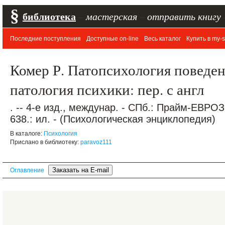
§
библиотека
–
мастерская
–
отправить книгу
Последние поступления
Доступные on-line
Весь каталог
Купить в my-s
Комер Р. Патопсихология поведен
патология психики: пер. с англ
. -- 4-е изд., междунар. - СПб.: Прайм-ЕВРО
638.: ил. - (Психологическая энциклопедия)
В каталоге:
Психология
Прислано в библиотеку:
paravoz111
Оглавление