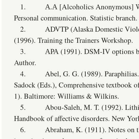
1. А.А [Alcoholics Anonymous] Worl
Personal communication. Statistic branch
2. ADVTP (Alaska Domestic Violence
(1996). Training the Trainers Workshop.
3. АРА (1991). DSM-IV options bo
Author.
4. Abel, G. G. (1989). Paraphilias. I
Sadock (Eds.), Comprehensive textbook of 
1). Baltimore: Williams & Wilkins.
5. Abou-Saleh, M. T. (1992). Lithium
Handbook of affective disorders. New Yor
6. Abraham, K. (1911). Notes on th