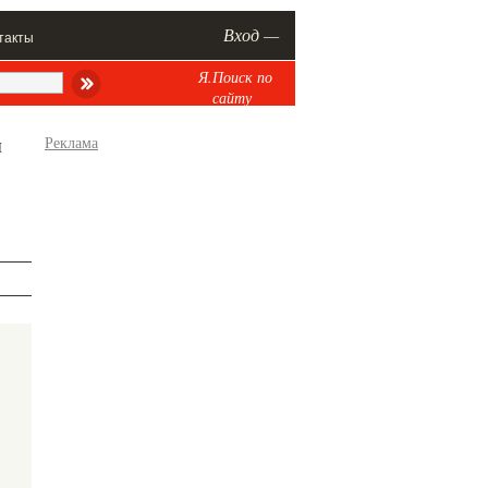
Вход —
такты
Я.Поиск по
сайту
л
Реклама