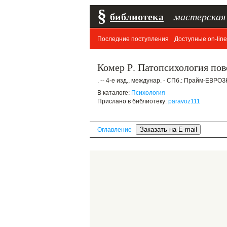
§
библиотека
–
мастерская
Последние поступления
Доступные on-line
Комер Р. Патопсихология пов
. -- 4-е изд., междунар. - СПб.: Прайм-ЕВРОЗ
В каталоге:
Психология
Прислано в библиотеку:
paravoz111
Оглавление