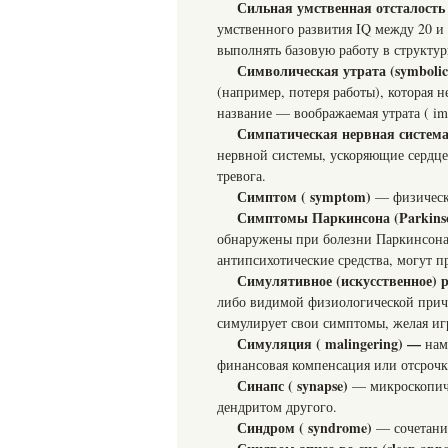
Сильная умственная отсталость (
умственного развития IQ между 20 и 
выполнять базовую работу в структу
Символическая утрата (symbolic
(например, потеря работы), которая 
название — воображаемая утрата ( ima
Симпатическая нервная система 
нервной системы, ускоряющие сердц
тревога.
Симптом ( symptom)
— физическ
Симптомы Паркинсона (Parkins
обнаружены при болезни Паркинсон
антипсихотические средства, могут п
Симулятивное (искусственное) ра
либо видимой физиологической причи
симулирует свои симптомы, желая игр
Симуляция ( malingering) —
нам
финансовая компенсация или отсрочк
Синапс ( synapse)
— микроскопич
дендритом другого.
Синдром ( syndrome)
— сочетани