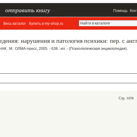
–
отправить книгу
—
Помощь
Кон
Весь каталог
Купить в my-shop.ru
едения: нарушения и патология психики: пер. с анг
НАК ; М.: ОЛМА-пресс, 2005. - 638.: ил. - (Психологическая энциклопедия)
Стр. 1058