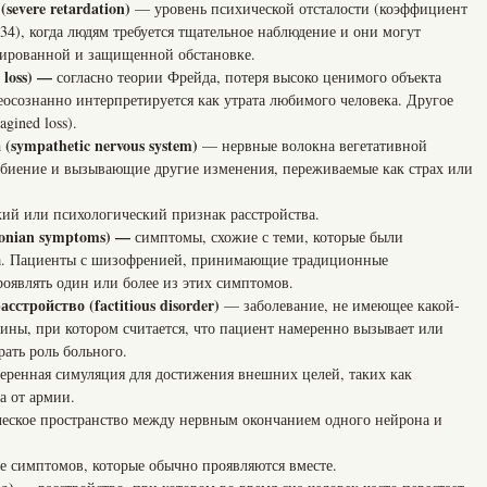
severe retardation)
— уровень психической отсталости (коэффициент
34), когда людям требуется тщательное наблюдение и они могут
рированной и защищенной обстановке.
 loss) —
согласно теории Фрейда, потеря высоко ценимого объекта
неосознанно интерпретируется как утрата любимого человека. Другое
gined loss).
(sympathetic nervous system)
— нервные волокна вегетативной
ебиение и вызывающие другие изменения, переживаемые как страх или
ий или психологический признак расстройства.
onian symptoms) —
симптомы, схожие с теми, которые были
а. Пациенты с шизофренией, принимающие традиционные
роявлять один или более из этих симптомов.
сстройство (factitious disorder)
— заболевание, не имеющее какой-
ны, при котором считается, что пациент намеренно вызывает или
ать роль больного.
еренная симуляция для достижения внешних целей, таких как
а от армии.
еское пространство между нервным окончанием одного нейрона и
е симптомов, которые обычно проявляются вместе.