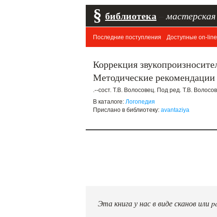
§
библиотека
–
мастерская
Последние поступления
Доступные on-line
Коррекция звукопроизносите
Методические рекомендации 
.--сост. Т.В. Волосовец. Под ред. Т.В. Волосов
В каталоге:
Логопедия
Прислано в библиотеку:
avantaziya
Эта книга у нас в виде сканов или pd