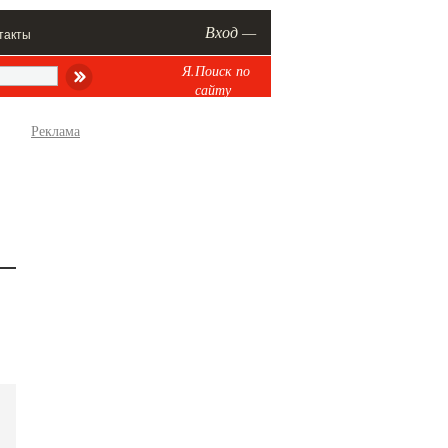
Вход —
такты
Я.Поиск по
сайту
Реклама