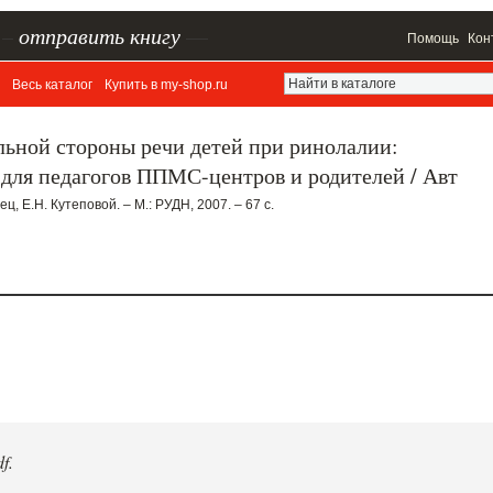
–
отправить книгу
—
Помощь
Кон
Весь каталог
Купить в my-shop.ru
льной стороны речи детей при ринолалии:
для педагогов ППМС-центров и родителей / Авт
ец, Е.Н. Кутеповой. – М.: РУДН, 2007. – 67 с.
f.