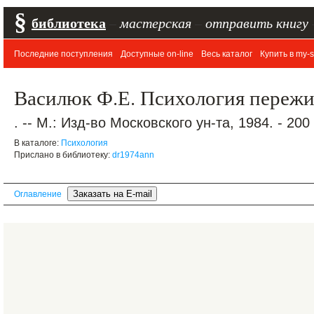
§
библиотека
–
мастерская
–
отправить книгу
Последние поступления
Доступные on-line
Весь каталог
Купить в my-s
Василюк Ф.Е. Психология переж
. -- М.: Изд-во Московского ун-та, 1984. - 200 
В каталоге:
Психология
Прислано в библиотеку:
dr1974ann
Оглавление