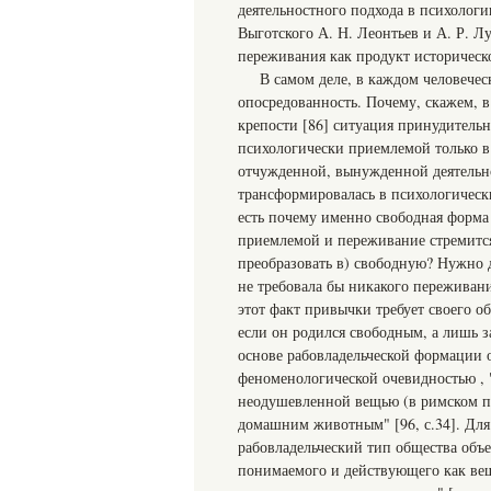
деятельностного подхода в психологи
Выготского А. Н. Леонтьев и А. Р. Лу
переживания как продукт историческо
В самом деле, в каждом человече
опосредованность. Почему, скажем, 
крепости [86] ситуация принудительн
психологически приемлемой только в
отчужденной, вынужденной деятельно
трансформировалась в психологичес
есть почему именно свободная форма 
приемлемой и переживание стремится
преобразовать в) свободную? Нужно д
не требовала бы никакого переживани
этот факт привычки требует своего 
если он родился свободным, а лишь з
основе рабовладельческой формации 
феноменологической очевидностью , "
неодушевленной вещью (в римском пра
домашним животным" [96, с.34]. Для 
рабовладельческий тип общества объек
понимаемого и действующего как вещь