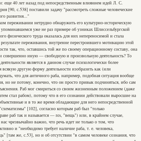
и: еще 40 лет назад под непосредственным влиянием идей Л. С.
рия [90, с.538] поставили задачу "рассмотреть сложные человеческие
го развития..."
ском переживании нетрудно обнаружить его культурно-историческую
в упоминавшемся уже не раз примере об узниках Шлиссельбургской
ого физического труда оказалась для них непереносимой и стала
 результате переживания, внутренне перестроившего мотивацию этой
сти так, что, оставшись той же по своему операционному составу, она
ки совершенно иную — свободную и произвольную деятельность? То
деятельности является в данном случае психологически более
 всякую другую форму деятельности изобразить как (или
умать, что для античного раба, например, подобная ситуация вообще
я, но не потому, конечно, что он просто привык подчиняться, ибо сам
объяснения. Раб мог смириться со своим жизненным положением (даже
атем стал рабом), потому что в его сознании действовали выросшие на
объективные и в то же время обладающие для него непосредственной
схематизмы" [102], согласно которым раб был "только
ве раб так и называется — res, "вещь") или, в крайнем случае,
нас чрезвычайно важно, что речь идет не только о том, что
тивно и "необходимо требует наличие раба, т. е. человека,
" [там же, с.53], но и об отсутствии "в самом человеке сознания, что