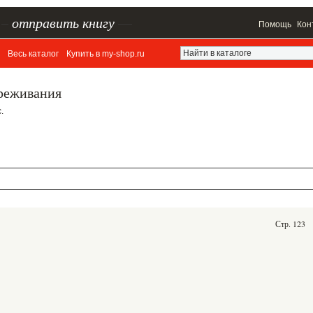
–
отправить книгу
—
Помощь
Кон
Весь каталог
Купить в my-shop.ru
реживания
.
Стр. 123