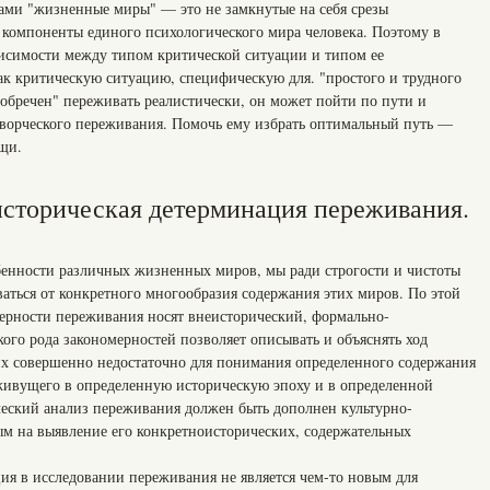
ами "жизненные миры" — это не замкнутые на себя срезы
а компоненты единого психологического мира человека. Поэтому в
исимости между типом критической ситуации и типом ее
к критическую ситуацию, специфическую для. "простого и трудного
"обречен" переживать реалистически, он может пойти по пути и
 творческого переживания. Помочь ему избрать оптимальный путь —
ощи.
-историческая детерминация переживания.
бенности различных жизненных миров, мы ради строгости и чистоты
аться от конкретного многообразия содержания этих миров. По этой
ерности переживания носят внеисторический, формально-
кого рода закономерностей позволяет описывать и объяснять ход
их совершенно недостаточно для понимания определенного содержания
живущего в определенную историческую эпоху и в определенной
ческий анализ переживания должен быть дополнен культурно-
м на выявление его конкретноисторических, содержательных
ция в исследовании переживания не является чем-то новым для