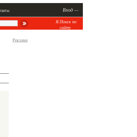
Вход —
такты
Я.Поиск по
сайту
Реклама