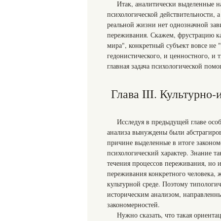
Итак, аналитически выделенные н
психологической действительности, 
реальной жизни нет однозначной зав
переживания. Скажем, фрустрацию ка
мира", конкретный субъект вовсе не 
гедонистического, и ценностного, и
главная задача психологической пом
Глава III. Культурно
Исследуя в предыдущей главе осо
анализа вынуждены были абстрагиров
причине выделенные в итоге законом
психологический характер. Знание та
течения процессов переживания, но 
переживания конкретного человека, 
культурной среде. Поэтому типологи
историческим анализом, направленны
закономерностей.
Нужно сказать, что такая ориента