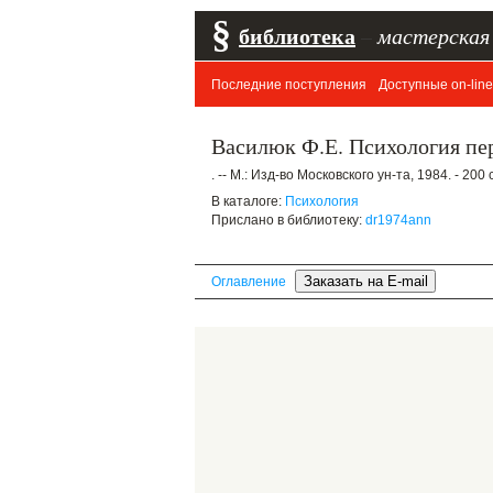
§
библиотека
–
мастерская
Последние поступления
Доступные on-line
Василюк Ф.Е. Психология пе
. -- М.: Изд-во Московского ун-та, 1984. - 200 с
В каталоге:
Психология
Прислано в библиотеку:
dr1974ann
Оглавление