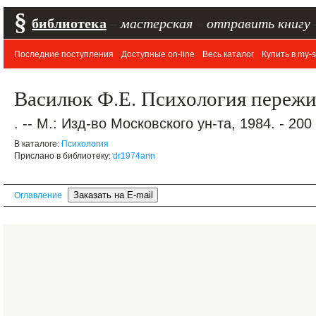
§
библиотека
–
мастерская
–
отправить книгу
Последние поступления
Доступные on-line
Весь каталог
Купить в my-s
Василюк Ф.Е. Психология переж
. -- М.: Изд-во Московского ун-та, 1984. - 200 
В каталоге:
Психология
Прислано в библиотеку:
dr1974ann
Оглавление