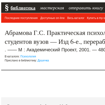
§
библиотека
–
мастерская
–
отправить книгу
Последние поступления
Доступные on-line
Весь каталог
Купить в my-s
Абрамова Г.С. Практическая психо
студентов вузов — Изд 6-е., перераб
. —— М : Академический Проект, 2001. — 480
В каталоге:
Психология
Прислано в библиотеку:
Душечка