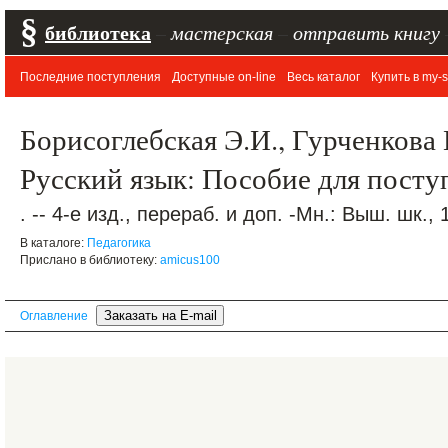
§
библиотека
–
мастерская
–
отправить книгу
Последние поступления
Доступные on-line
Весь каталог
Купить в my-s
Борисоглебская Э.И., Гурченкова 
Русский язык: Пособие для пост
. -- 4-е изд., перераб. и доп. -Мн.: Выш. шк., 
В каталоге:
Педагогика
Прислано в библиотеку:
amicus100
Оглавление