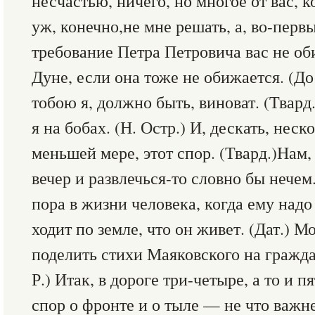
несчастью, ничего, но многое от вас, к
уж, конечно,не мне решать, а, во-первы
требование Петра Петровича вас не об
Дуне, если она тоже не обижается. (До
тобою я, должно быть, виноват. (Твард
я на бобах. (Н. Остр.) И, дескать, неск
меньшей мере, этот спор. (Твард.)Нам, 
вечер и развлечься-то словно бы нечем.
пора в жизни человека, когда ему надо
ходит по земле, что он живет. (Дат.) 
поделить стихи Маяковского на гражда
Р.) Итак, в дороге три-четыре, а то и 
спор о фронте и о тыле — не что важней