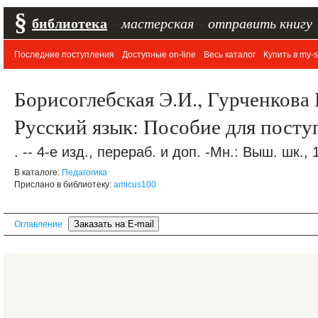
§
библиотека
–
мастерская
–
отправить книгу
Последние поступления
Доступные on-line
Весь каталог
Купить в my-s
Борисоглебская Э.И., Гурченкова 
Русский язык: Пособие для пост
. -- 4-е изд., перераб. и доп. -Мн.: Выш. шк., 
В каталоге:
Педагогика
Прислано в библиотеку:
amicus100
Оглавление