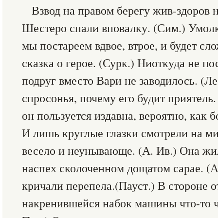
Взвод на правом берегу жив-здоров н
Шестеро спали вповалку. (Сим.) Умолк
мы постареем вдвое, втрое, и будет сл
сказка о герое. (Сурк.) Ниоткуда не п
подруг вместо Вари не заводилось. (
спросонья, почему его будит приятель.
он пользуется издавна, вероятно, как 
И лишь круглые глазки смотрели на ми
весело и неунывающе. (А. Ив.) Она жил
наспех сколоченном дощатом сарае. (А
кричали перепела.(Пауст.) В стороне о
накренившейся набок машины что-то че