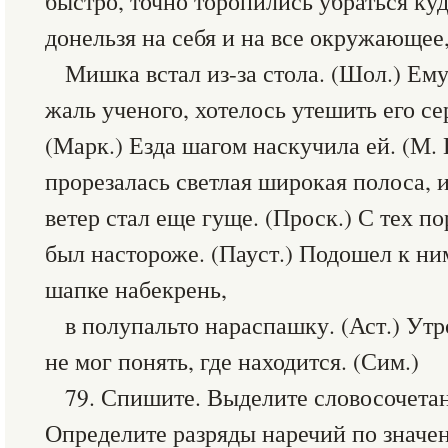
быстро, точно торопились убраться куд
донельзя на себя и на все окружающее
Мишка встал из-за стола. (Шол.) Ем
жаль ученого, хотелось утешить его с
(Марк.) Езда шагом наскучила ей. (М. 
прорезалась светлая широкая полоса, 
ветер стал еще гуще. (Проск.) С тех по
был настороже. (Пауст.) Подошел к ни
шапке набекрень,
в полупальто нараспашку. (Аст.) Ут
не мог понять, где находится. (Сим.)
79. Спишите. Выделите словосочетан
Определите разряды наречий по значе