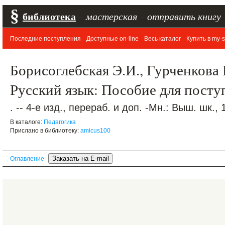
§
библиотека
–
мастерская
–
отправить книгу
Последние поступления
Доступные on-line
Весь каталог
Купить в my-s
Борисоглебская Э.И., Гурченкова 
Русский язык: Пособие для пост
. -- 4-е изд., перераб. и доп. -Мн.: Выш. шк., 
В каталоге:
Педагогика
Прислано в библиотеку:
amicus100
Оглавление