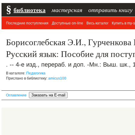
§
библиотека
–
мастерская
–
отправить книгу
Последние поступления
Доступные on-line
Весь каталог
Купить в my-s
Борисоглебская Э.И., Гурченкова 
Русский язык: Пособие для пост
. -- 4-е изд., перераб. и доп. -Мн.: Выш. шк., 
В каталоге:
Педагогика
Прислано в библиотеку:
amicus100
Оглавление