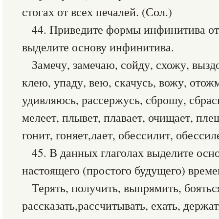
стогах от всех печалей. (Сол.)
44. Приведите формы инфинитива от
выделите основу инфинитива.
Замечу, замечаю, сойду, схожу, выз
клею, упаду, вею, скачусь, вожу, ото
удивляюсь, рассержусь, сброшу, сбра
мелеет, плывет, плавает, очищает, плещ
гонит, гоняет,лает, обессилит, обессил
45. В данных глаголах выделите осн
настоящего (простого будущего) време
Терять, получить, выпрямить, боятьс
рассказать,рассчитывать, ехать, держат