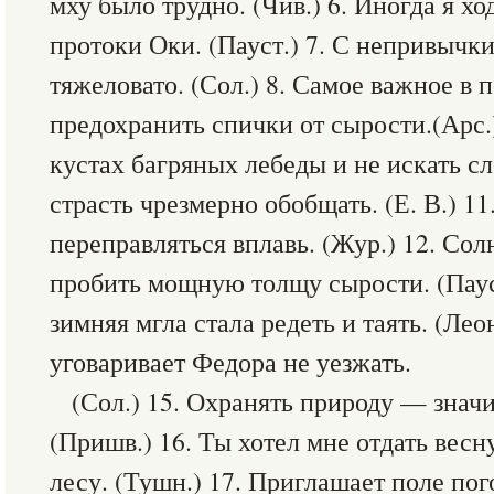
мху было трудно. (Чив.) 6. Иногда я хо
протоки Оки. (Пауст.) 7. С непривычки
тяжеловато. (Сол.) 8. Самое важное в 
предохранить спички от сырости.(Арс.)
кустах багряных лебеды и не искать сле
страсть чрезмерно обобщать. (Е. В.) 1
переправляться вплавь. (Жур.) 12. Сол
пробить мощную толщу сырости. (Паус
зимняя мгла стала редеть и таять. (Лео
уговаривает Федора не уезжать.
(Сол.) 15. Охранять природу — значи
(Пришв.) 16. Ты хотел мне отдать весну
лесу. (Тушн.) 17. Приглашает поле пог