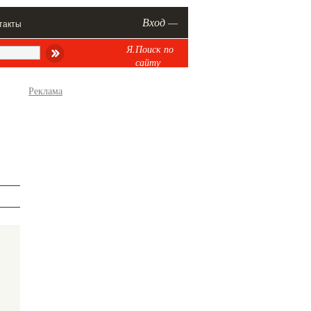
Вход —
такты
Я.Поиск по
сайту
Реклама