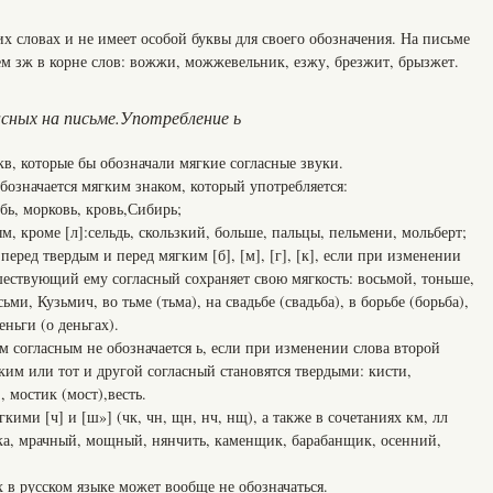
их словах и не имеет особой буквы для своего обозначения. На письме
ем зж в корне слов: вожжи, можжевельник, езжу, брезжит, брызжет.
асных на письме.Употребление ь
кв, которые бы обозначали мягкие согласные звуки.
обозначается мягким знаком, который употребляется:
убь, морковь, кровь,Сибирь;
м, кроме [л]:сельдь, скользкий, больше, пальцы, пельмени, мольберт;
перед твердым и перед мягким [б], [м], [г], [к], если при изменении
шествующий ему согласный сохраняет свою мягкость: восьмой, тоньше,
ми, Кузьмич, во тьме (тьма), на свадьбе (свадьба), в борьбе (борьба),
еньги (о деньгах).
им согласным не обозначается ь, если при изменении слова второй
гким или тот и другой согласный становятся твердыми: кисти,
, мостик (мост),весть.
гкими [ч] и [ш»] (чк, чн, щн, нч, нщ), а также в сочетаниях км, лл
чка, мрачный, мощный, нянчить, каменщик, барабанщик, осенний,
х в русском языке может вообще не обозначаться.