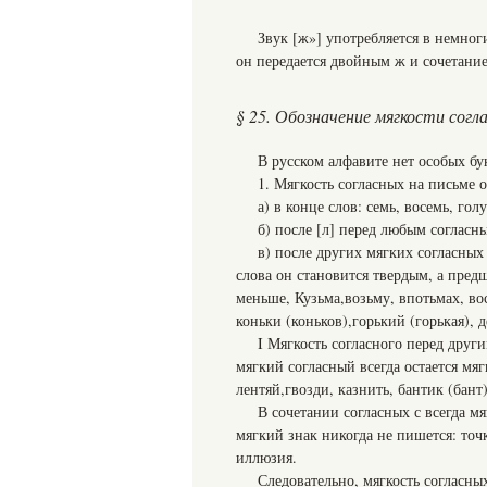
Звук [ж»] употребляется в немног
он передается двойным ж и сочетани
§ 25. Обозначение мягкости согл
В русском алфавите нет особых бу
1. Мягкость согласных на письме 
а) в конце слов: семь, восемь, гол
б) после [л] перед любым согласны
в) после других мягких согласных 
слова он становится твердым, а пред
меньше, Кузьма,возьму, впотьмах, вось
коньки (коньков),горький (горькая), д
I Мягкость согласного перед друг
мягкий согласный всегда остается мя
лентяй,гвозди, казнить, бантик (бант)
В сочетании согласных с всегда мя
мягкий знак никогда не пишется: то
иллюзия.
Следовательно, мягкость согласны