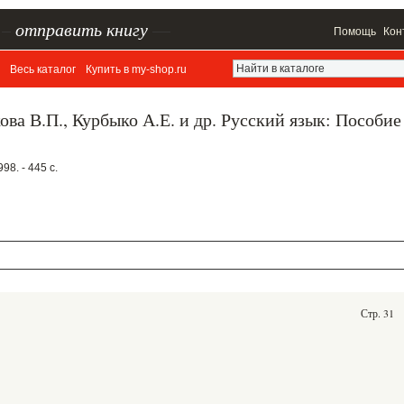
–
отправить книгу
—
Помощь
Кон
Весь каталог
Купить в my-shop.ru
ова В.П., Курбыко А.Е. и др. Русский язык: Пособие
998. - 445 с.
Стр. 31