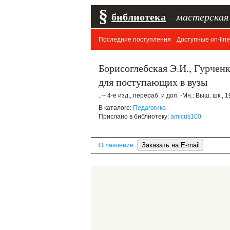
§
библиотека
–
мастерская
Последние поступления
Доступные on-line
Борисоглебская Э.И., Гурченк
для поступающих в вузы
. -- 4-е изд., перераб. и доп. -Мн.: Выш. шк., 1
В каталоге:
Педагогика
Прислано в библиотеку:
amicus100
Оглавление