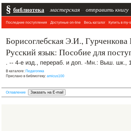
§
библиотека
–
мастерская
–
отправить книгу
Последние поступления
Доступные on-line
Весь каталог
Купить в my-s
Борисоглебская Э.И., Гурченкова 
Русский язык: Пособие для пост
. -- 4-е изд., перераб. и доп. -Мн.: Выш. шк., 
В каталоге:
Педагогика
Прислано в библиотеку:
amicus100
Оглавление