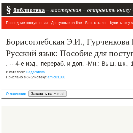
§
библиотека
–
мастерская
–
отправить книгу
Последние поступления
Доступные on-line
Весь каталог
Купить в my-s
Борисоглебская Э.И., Гурченкова 
Русский язык: Пособие для пост
. -- 4-е изд., перераб. и доп. -Мн.: Выш. шк., 
В каталоге:
Педагогика
Прислано в библиотеку:
amicus100
Оглавление