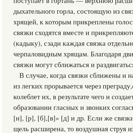
поступает в гортань — верхнюю расш
дыхательного горла, состоящую из св
хрящей, к которым прикреплены голос
связки сходятся вместе и прикрепляю
(кадыку), сзади каждая связка отдельн
черпаловидным хрящам. Благодаря дв
связки могут сближаться и раздвигатьс
В случае, когда связки сближены и н
из легких прорывается через преграду
колеблет их, в результате чего и создае
образовании гласных и звонких согласных 
[н], [р], [б],[в]» [д] и др. Если же свя
щель расширена, то воздушная струя из