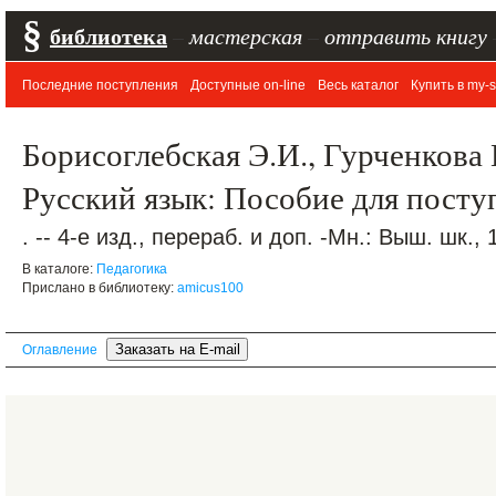
§
библиотека
–
мастерская
–
отправить книгу
Последние поступления
Доступные on-line
Весь каталог
Купить в my-s
Борисоглебская Э.И., Гурченкова 
Русский язык: Пособие для пост
. -- 4-е изд., перераб. и доп. -Мн.: Выш. шк., 
В каталоге:
Педагогика
Прислано в библиотеку:
amicus100
Оглавление