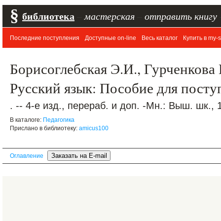
§
библиотека
–
мастерская
–
отправить книгу
Последние поступления
Доступные on-line
Весь каталог
Купить в my-s
Борисоглебская Э.И., Гурченкова 
Русский язык: Пособие для пост
. -- 4-е изд., перераб. и доп. -Мн.: Выш. шк., 
В каталоге:
Педагогика
Прислано в библиотеку:
amicus100
Оглавление