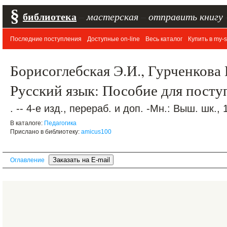
§
библиотека
–
мастерская
–
отправить книгу
Последние поступления
Доступные on-line
Весь каталог
Купить в my-s
Борисоглебская Э.И., Гурченкова 
Русский язык: Пособие для пост
. -- 4-е изд., перераб. и доп. -Мн.: Выш. шк., 
В каталоге:
Педагогика
Прислано в библиотеку:
amicus100
Оглавление