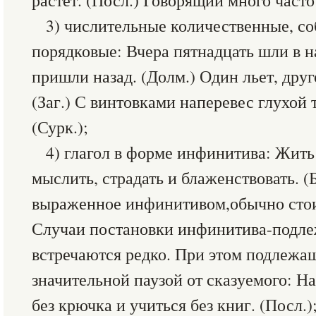
растет. (Посл.) Говорящий много часто
3) числительные количественные, с
порядковые: Вчера пятнадцать шли в н
пришли назад. (Долм.) Один льет, друго
(Заг.) С винтовками наперевес глухой
(Сурк.);
4) глагол в форме инфинитива: Жить
мыслить, страдать и блаженствовать. (
выраженное инфинитивом,обычно стои
Случаи постановки инфинитива-подле
встречаются редко. При этом подлежащ
значительной паузой от сказуемого: Н
без крючка и учиться без книг. (Посл.)