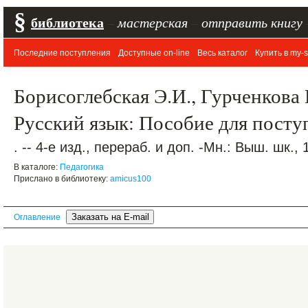
§
библиотека
–
мастерская
–
отправить книгу
Последние поступления
Доступные on-line
Весь каталог
Купить в my-s
Борисоглебская Э.И., Гурченкова 
Русский язык: Пособие для пост
. -- 4-е изд., перераб. и доп. -Мн.: Выш. шк., 
В каталоге:
Педагогика
Прислано в библиотеку:
amicus100
Оглавление