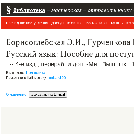
§
библиотека
–
мастерская
–
отправить книгу
Последние поступления
Доступные on-line
Весь каталог
Купить в my-s
Борисоглебская Э.И., Гурченкова 
Русский язык: Пособие для пост
. -- 4-е изд., перераб. и доп. -Мн.: Выш. шк., 
В каталоге:
Педагогика
Прислано в библиотеку:
amicus100
Оглавление