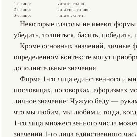
1-е лицо:
чита-ю, спл-ю
2-е лицо:
чита-ешь, сп-ишь
3-е лицо:
чита-ет, сп-ит.
Некоторые глаголы не имеют формы 
убедить, толпиться, басить, победить, 
Кроме основных значений, личные ф
определенном контексте могут приобре
дополнительные значения.
Форма 1-го лица единственного и мн
пословицах, поговорках, афоризмах м
личное значение: Чужую беду — руками
что мы любим, мы любим и тогда, когд
1-го лица множественного числа может
значении 1-го лица единственного чис