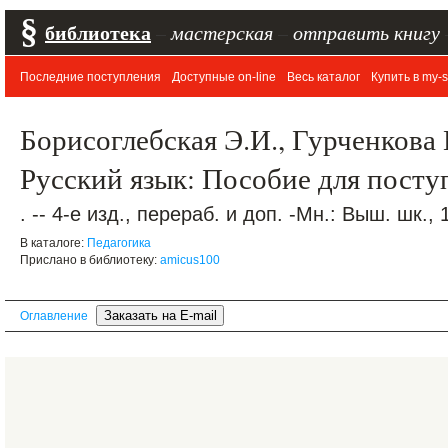
§
библиотека
–
мастерская
–
отправить книгу
Последние поступления
Доступные on-line
Весь каталог
Купить в my-s
Борисоглебская Э.И., Гурченкова 
Русский язык: Пособие для пост
. -- 4-е изд., перераб. и доп. -Мн.: Выш. шк., 
В каталоге:
Педагогика
Прислано в библиотеку:
amicus100
Оглавление