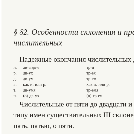
§ 82. Особенности склонения и п
числительных
Падежные окончания числительных д
и.
дв-а,дв-е
тр-и
р.
дв-ух
тр-ех
д.
дв-ум
тр-ем
в.
как и. или р.
как и. или р.
т.
дв-умя
тр-емя
п.
(о) дв-ух
(о) тр-ех
Числительные от пяти до двадцати и
типу имен существительных III склонен
пять. пятью, о пяти.