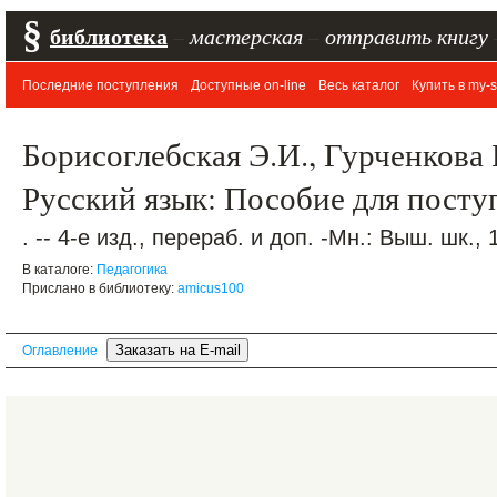
§
библиотека
–
мастерская
–
отправить книгу
Последние поступления
Доступные on-line
Весь каталог
Купить в my-s
Борисоглебская Э.И., Гурченкова 
Русский язык: Пособие для пост
. -- 4-е изд., перераб. и доп. -Мн.: Выш. шк., 
В каталоге:
Педагогика
Прислано в библиотеку:
amicus100
Оглавление