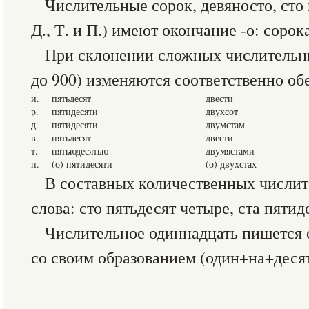
Числительные сорок, девяносто, сто 
Д., Т. и П.) имеют окончание -о: сорока
При склонении сложных числительных
до 900) изменяются соответственно обе
и.
пятьдесят
двести
р.
пятидесяти
двухсот
д.
пятидесяти
двумстам
в.
пятьдесят
двести
т.
пятьюдесятью
двумястами
п.
(о) пятидесяти
(о) двухстах
В составных количественных числит
слова: сто пятьдесят четыре, ста пятиде
Числительное одиннадцать пишется с
со своим образованием (один+на+десят